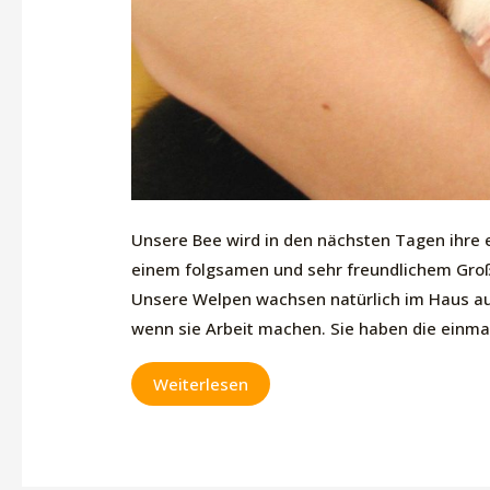
Unsere Bee wird in den nächsten Tagen ihre e
einem folgsamen und sehr freundlichem Gro
Unsere Welpen wachsen natürlich im Haus au
wenn sie Arbeit machen. Sie haben die einma
In
Weiterlesen
einer
Woche
ist
es
so
weit!